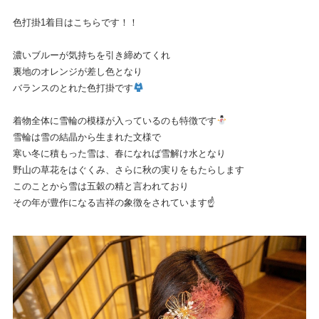
色打掛1着目はこちらです！！
濃いブルーが気持ちを引き締めてくれ
裏地のオレンジが差し色となり
バランスのとれた色打掛です
着物全体に雪輪の模様が入っているのも特徴です
雪輪は雪の結晶から生まれた文様で
寒い冬に積もった雪は、春になれば雪解け水となり
野山の草花をはぐくみ、さらに秋の実りをもたらします
このことから雪は五穀の精と言われており
その年が豊作になる吉祥の象徴をされています☝